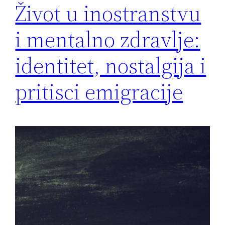
Život u inostranstvu
i mentalno zdravlje:
identitet, nostalgija i
pritisci emigracije