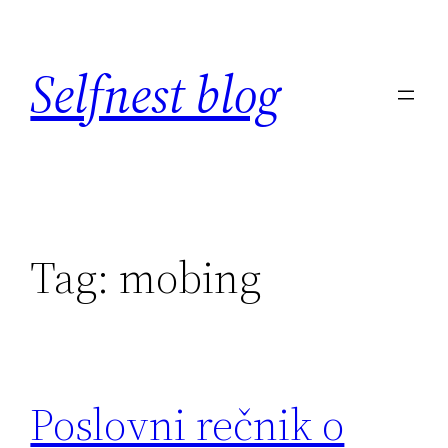
Skip
to
Selfnest blog
content
Tag:
mobing
Poslovni rečnik o