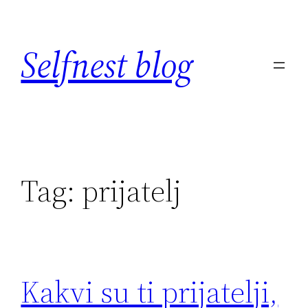
Skip
to
Selfnest blog
content
Tag:
prijatelj
Kakvi su ti prijatelji,