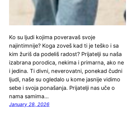
Ko su ljudi kojima poveravaš svoje
najintimnije? Koga zoveš kad ti je teško i sa
kim žuriš da podeliš radost? Prijatelji su naša
izabrana porodica, nekima i primarna, ako ne
i jedina. Ti divni, neverovatni, ponekad čudni
ljudi, naše su ogledalo u kome jasnije vidimo
sebe i svoja ponašanja. Prijatelji nas uče o
nama samima…
January 28, 2026