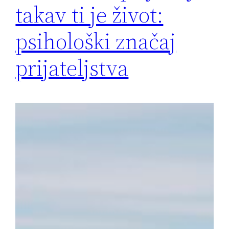
takav ti je život:
psihološki značaj
prijateljstva