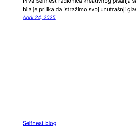
Prva Selfnest radionica kreativnog pisanja s
bila je prilika da istražimo svoj unutrašnji gla
April 24, 2025
Selfnest blog