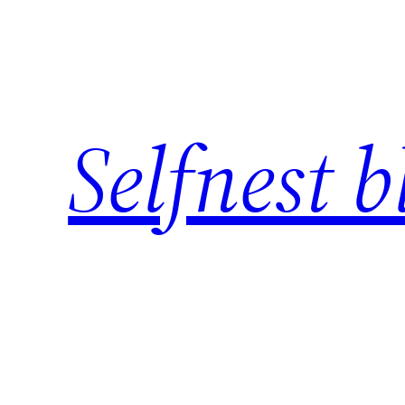
Skip
to
content
Selfnest b