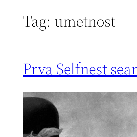
Tag:
umetnost
Prva Selfnest sea