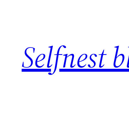
Skip
to
content
Selfnest b