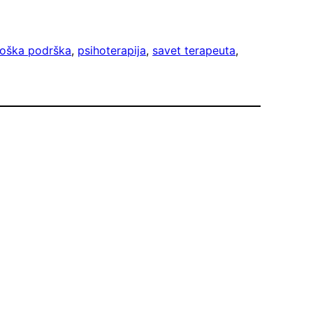
loška podrška
, 
psihoterapija
, 
savet terapeuta
, 