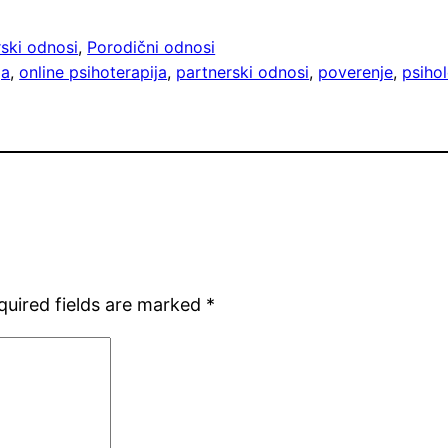
ski odnosi
, 
Porodični odnosi
ja
, 
online psihoterapija
, 
partnerski odnosi
, 
poverenje
, 
psiho
quired fields are marked
*