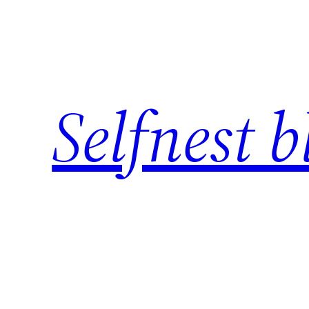
Skip
to
content
Selfnest b