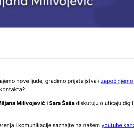
jemo nove ljude, gradimo prijateljstva i
započinjemo
 kontakta?
iljana Milivojević i Sara Šaša
diskutuju o uticaju digi
verenja i komunikacije saznajte na našem
youtube kana