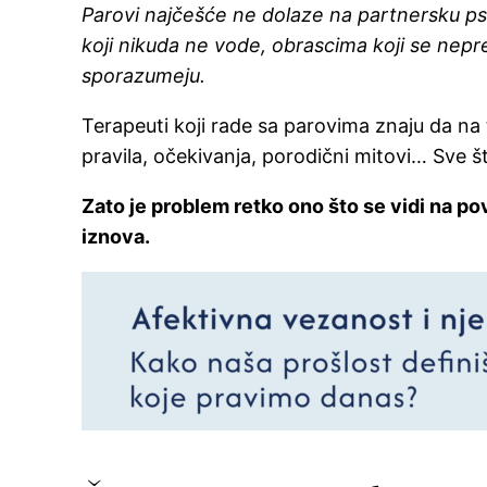
Parovi najčešće ne dolaze na partnersku psi
koji nikuda ne vode, obrascima koji se nepr
sporazumeju.
Terapeuti koji rade sa parovima znaju da na 
pravila, očekivanja, porodični mitovi… Sve što 
Zato je problem retko ono što se vidi na po
iznova.