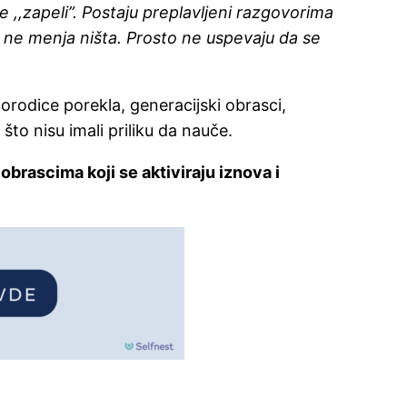
 ,,zapeli”. Postaju preplavljeni razgovorima
e ne menja ništa. Prosto ne uspevaju da se
orodice porekla, generacijski obrasci,
 što nisu imali priliku da nauče.
obrascima koji se aktiviraju iznova i