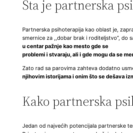
Šta je partnerska ps
Partnerska psihoterapija kao oblast je, zapra
smernice za ,,dobar brak i roditeljstvo”, d
u centar pažnje kao mesto gde se
problemi i stvaraju, ali i gde mogu da se me
Zato rad sa parovima zahteva dodatno usmer
njihovim istorijama i onim što se dešava iz
Kako partnerska psi
Jedan od najvećih potencijala partnerske ter