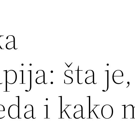
ka
ija: šta je,
eda i kako