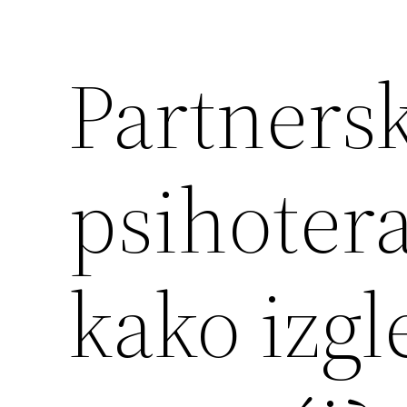
Partners
psihoterap
kako izgl