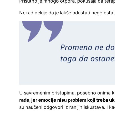
Prisutno je mnogo otpora, pokušaja da terap
Nekad deluje da je lakše odustati nego ostat
U savremenim pristupima, posebno onima ko
rade, jer emocije nisu problem koji treba uk
su naučeni odgovori iz ranijih iskustava. I 