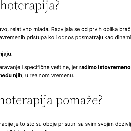
ihoterapija?
vo, relativno mlada. Razvijala se od prvih oblika bračno
o savremenih pristupa koji odnos posmatraju kao dinam
njaju
.
avanje i specifične veštine, jer
radimo istovremeno 
među njih
, u realnom vremenu.
hoterapija pomaže?
apije je to što su oboje prisutni sa svim svojim doživl