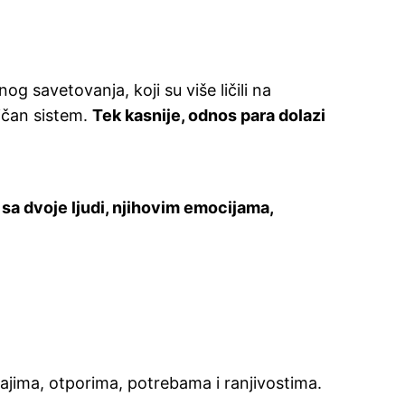
g savetovanja, koji su više ličili na
ičan sistem.
Tek kasnije, odnos para dolazi
sa dvoje ljudi, njihovim emocijama,
jajima, otporima, potrebama i ranjivostima.