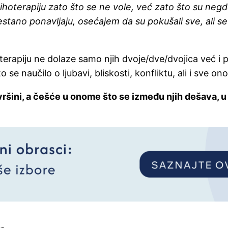
hoterapiju zato što se ne vole, već zato što su negde
estano ponavljaju, osećajem da su pokušali sve, ali s
terapiju ne dolaze samo njih dvoje/dve/dvojica već i p
se naučilo o ljubavi, bliskosti, konfliktu, ali i sve ono
vršini, a češće u onome što se između njih dešava, u 