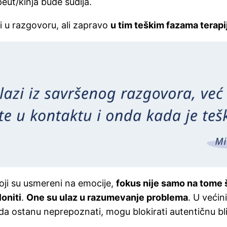
eut/kinja bude sudija.
i u razgovoru, ali zapravo
u tim teškim fazama terapi
ji su usmereni na emocije,
fokus nije samo na tome š
loniti
.
One su ulaz u razumevanje problema
. U veći
kada ostanu neprepoznati, mogu blokirati autentičnu bl