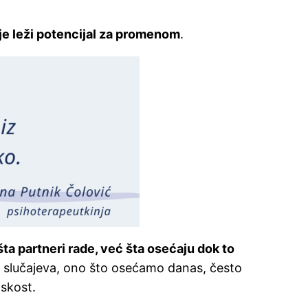
je leži potencijal za promenom
.
ta partneri rade, već šta osećaju dok to
ni slučajeva, ono što osećamo danas, često
iskost.