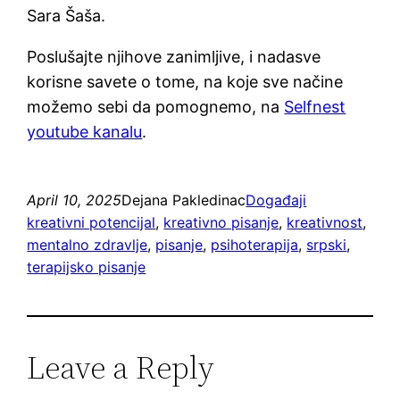
Sara Šaša.
Poslušajte njihove zanimljive, i nadasve
korisne savete o tome, na koje sve načine
možemo sebi da pomognemo, na
Selfnest
youtube kanalu
.
April 10, 2025
Dejana Pakledinac
Događaji
kreativni potencijal
, 
kreativno pisanje
, 
kreativnost
, 
mentalno zdravlje
, 
pisanje
, 
psihoterapija
, 
srpski
, 
terapijsko pisanje
Leave a Reply