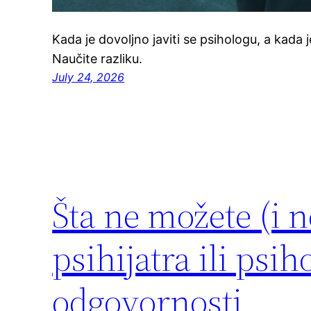
Kada je dovoljno javiti se psihologu, a kada
Naučite razliku.
July 24, 2026
Šta ne možete (i n
psihijatra ili psi
odgovornosti