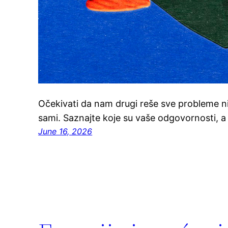
Očekivati da nam drugi reše sve probleme n
sami. Saznajte koje su vaše odgovornosti, a
June 16, 2026