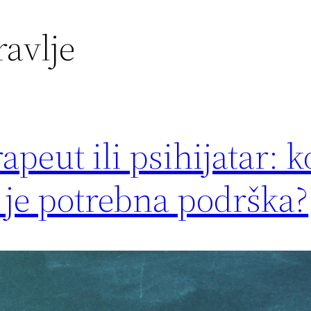
avlje
apeut ili psihijatar: 
 je potrebna podrška?