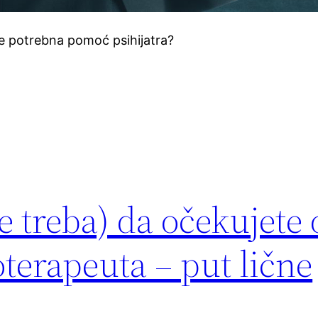
 je potrebna pomoć psihijatra?
e treba) da očekujete
hoterapeuta – put lične