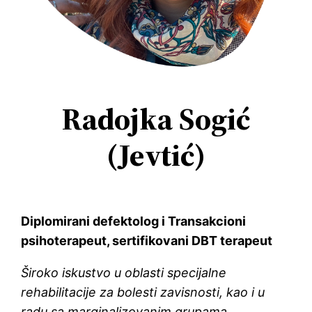
Radojka Sogić
(Jevtić)
Diplomirani defektolog i Transakcioni
psihoterapeut, sertifikovani DBT terapeut
Široko iskustvo u oblasti specijalne
rehabilitacije za bolesti zavisnosti, kao i u
radu sa marginalizovanim grupama.