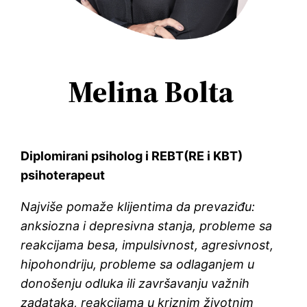
Melina Bolta
Diplomirani psiholog i REBT(RE i KBT)
psihoterapeut
Najviše pomaže klijentima da prevaziđu:
anksiozna i depresivna stanja, probleme sa
reakcijama besa, impulsivnost, agresivnost,
hipohondriju, probleme sa odlaganjem u
donošenju odluka ili završavanju važnih
zadataka, reakcijama u kriznim životnim