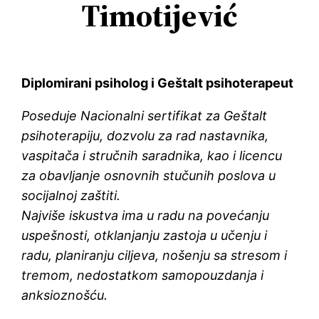
Timotijević
Diplomirani psiholog i Geštalt psihoterapeut
Poseduje Nacionalni sertifikat za Geštalt
psihoterapiju, dozvolu za rad nastavnika,
vaspitača i stručnih saradnika, kao i licencu
za obavljanje osnovnih stučunih poslova u
socijalnoj zaštiti.
Najviše iskustva ima u radu na povećanju
uspešnosti, otklanjanju zastoja u učenju i
radu, planiranju ciljeva, nošenju sa stresom i
tremom, nedostatkom samopouzdanja i
anksioznošću.