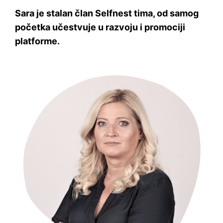
Sara je stalan član Selfnest tima, od samog
početka učestvuje u razvoju i promociji
platforme.