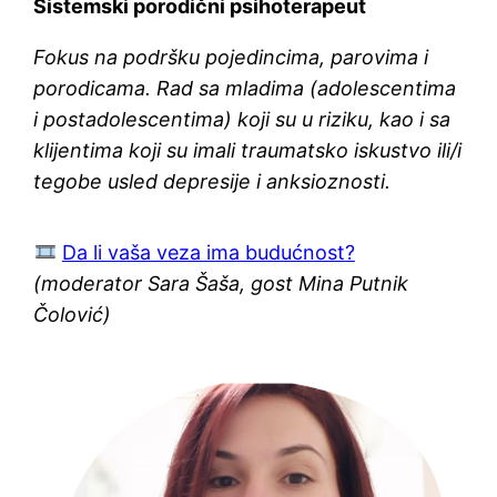
Sistemski porodični psihoterapeut
Fokus na podršku pojedincima, parovima i
porodicama. Rad sa mladima (adolescentima
i postadolescentima) koji su u riziku, kao i sa
klijentima koji su imali traumatsko iskustvo ili/i
tegobe usled depresije i anksioznosti.
Da li vaša veza ima budućnost?
(moderator Sara Šaša, gost Mina Putnik
Čolović)