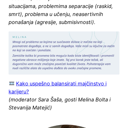
situacijama, problemima separacije (raskid,
smrt), problema u učenju, neasertivnih
ponašanja (agresije, submisivnosti).
Kako uspešno balansirati majčinstvo i
karijeru?
(moderator Sara Šaša, gosti Melina Bolta i
Stevanija Matejić)