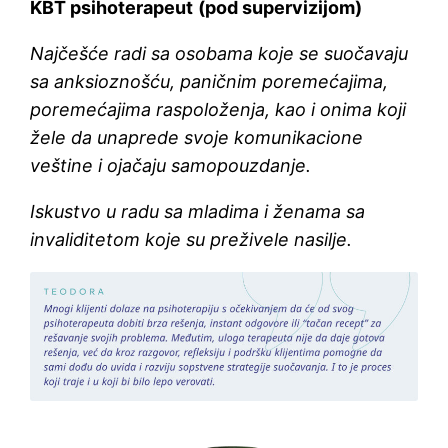
KBT psihoterapeut
(pod supervizijom)
Najčešće radi sa osobama koje se suočavaju
sa anksioznošću, paničnim poremećajima,
poremećajima raspoloženja, kao i onima koji
žele da unaprede svoje komunikacione
veštine i ojačaju samopouzdanje.
Iskustvo u radu sa mladima i ženama sa
invaliditetom koje su preživele nasilje.