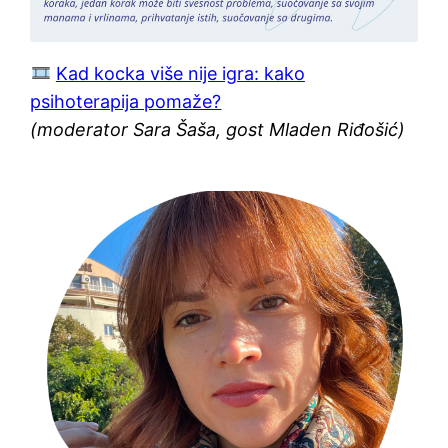
Kad kocka više nije igra: kako
psihoterapija pomaže?
(moderator Sara Šaša, gost Mladen Riđošić)