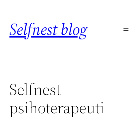
Skip
to
Selfnest blog
content
Selfnest
psihoterapeuti