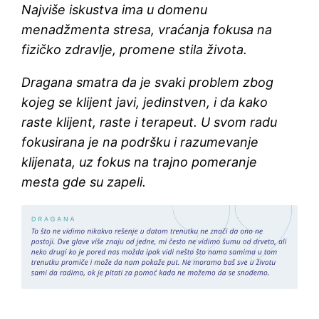
Najviše iskustva ima u domenu
menadžmenta stresa, vraćanja fokusa na
fizičko zdravlje, promene stila života.
Dragana smatra da je svaki problem zbog
kojeg se klijent javi, jedinstven, i da kako
raste klijent, raste i terapeut. U svom radu
fokusirana je na podršku i razumevanje
klijenata, uz fokus na trajno pomeranje
mesta gde su zapeli.