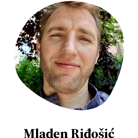
Mladen Riđošić