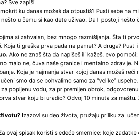
a? Sve zapiši.
mokritiku danas možeš da otpustiš? Pusti sebe na mi
nešto u čemu si kao dete uživao. Da li postoji nešto č
kojima si zahvalan, bez mnogo razmišljanja. Šta ti pr
.
Koja ti greška prva pada na pamet? A druga? Pusti ih
uo.
Ako ne znaš šta da napišeš ili kažeš, evo pomoći: 
o malo ne, čuva naše granice i mentalno zdravlje. N
nje. Koja je najmanja stvar kojoj danas možeš reći 
učeni smo da se pohvalimo samo za “velike” uspehe.
 za popijenu vodu, za pripremljen obrok, odgovorenu
prva stvar koju bi uradio? Odvoj 10 minuta za maštu. Z
 životu?
Izazovi su deo života, pružaju priliku za učenj
a ovaj spisak koristi sledeće smernice: koje zadatke o