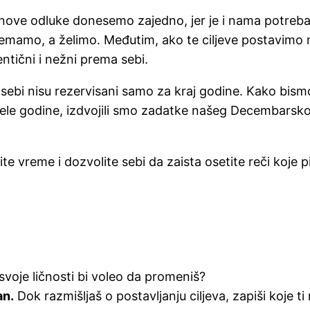
ove odluke donesemo zajedno, jer je i nama potreban
je nemamo, a želimo. Međutim, ako te ciljeve postavi
tentični i nežni prema sebi.
bi nisu rezervisani samo za kraj godine. Kako bismo v
e godine, izdvojili smo zadatke našeg Decembarskog 
vreme i dozvolite sebi da zaista osetite reči koje p
svoje ličnosti bi voleo da promeniš?
an.
Dok razmišljaš o postavljanju ciljeva, zapiši koje ti