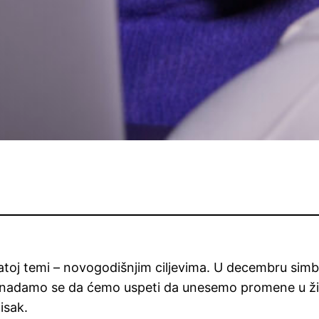
atoj temi – novogodišnjim ciljevima. U decembru sim
, nadamo se da ćemo uspeti da unesemo promene u živ
tisak.