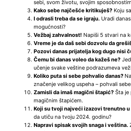
sebi, svom životu, svojim sposobnostim
Kako sebe najčešće kritikuješ?
Koju sa
I odrasli treba da se igraju.
Uradi danas 
mogućnosti?
Vežbaj zahvalnost!
Napiši 5 stvari na 
Vreme je da daš sebi dozvolu da grešiš
Pozovi danas prijatelja kog dugo nisi č
Čemu bi danas voleo da kažeš ne?
Jedn
učenje svake veštine podrazumeva vežba
Koliko puta si sebe pohvalio danas?
Na
značenje velikog uspeha – pohvali sebe
Zamisli da imaš magični štapić?
Šta je 
magičnim štapićem.
Koji su tvoji najveći izazovi trenutno u
da utiču na tvoju 2024. godinu?
Napravi spisak svojih snaga i veština.
Z