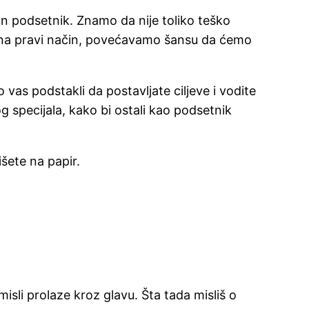
 podsetnik. Znamo da nije toliko teško
mo na pravi način, povećavamo šansu da ćemo
as podstakli da postavljate ciljeve i vodite
specijala, kako bi ostali kao podsetnik
išete na papir.
 misli prolaze kroz glavu. Šta tada misliš o