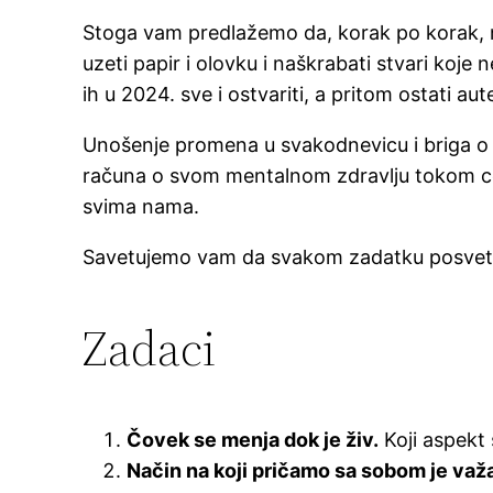
Stoga vam predlažemo da, korak po korak, n
uzeti papir i olovku i naškrabati stvari ko
ih u 2024. sve i ostvariti, a pritom ostati au
Unošenje promena u svakodnevicu i briga o se
računa o svom mentalnom zdravlju tokom cel
svima nama.
Savetujemo vam da svakom zadatku posvetite 
Zadaci
Čovek se menja dok je živ.
Koji aspekt 
Način na koji pričamo sa sobom je važ