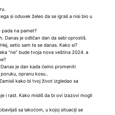
ru.
ega si oduvek želeo da se igraš a nisi bio u
vo pada na pamet?
. Danas je odličan dan da sebi oprostiš.
Hej, setio sam te se danas. Kako si?
eka “ne” bude tvoja nova veština 2024. a
ne?
 Danas je dan kada ćemo promeniti
 poruku, opranu kosu..
amisli kako bi tvoj život izgledao sa
e i rast. Kako misliš da bi ovi izazovi mogli
bavljaš sa lakoćom, u kojoj situaciji se