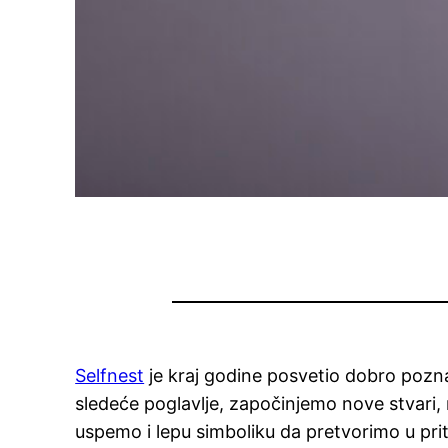
Selfnest
je kraj godine posvetio dobro pozn
sledeće poglavlje, započinjemo nove stvari
uspemo i lepu simboliku da pretvorimo u pri