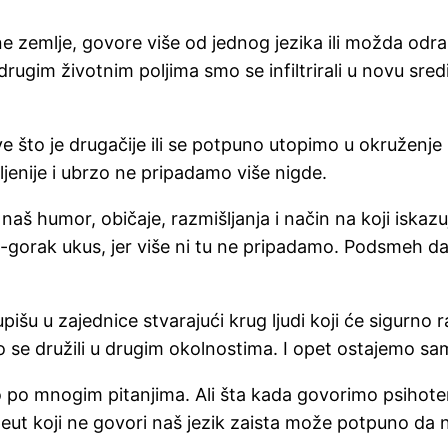
 zemlje, govore više od jednog jezika ili možda odrast
drugim životnim poljima smo se infiltrirali u novu sr
 što je drugačije ili se potpuno utopimo u okruženje
jenije i ubrzo ne pripadamo više nigde.
š humor, običaje, razmišljanja i način na koji iskaz
-gorak ukus, jer više ni tu ne pripadamo. Podsmeh da st
pišu u zajednice stvarajući krug ljudi koji će sigurno 
o se družili u drugim okolnostima. I opet ostajemo sa
o po mnogim pitanjima. Ali šta kada govorimo psihotera
apeut koji ne govori naš jezik zaista može potpuno da