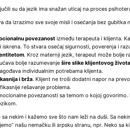
učili su da jezik ima snažan uticaj na proces psihoter
da izrazimo sve svoje misli i osećanja bez gubitka nij
ocionalnu povezanost
između terapeuta i klijenta. 
a i iskrena. To stvara osećaj sigurnosti, poverenja i ra
dentitetom
. Kroz maternji jezik, terapeut može bolje 
gućava bolje razumevanje
šire slike klijentovog život
lagođava individualnim potrebama klijenta.
ikasnija i brža
. Klijent ne troši dodatni napor na prevo
ikasnije rešavanje problema.
ocionalne povezanosti sa temom o kojoj govorimo. I
ezikom.
a nekim i kažemo sve što nam leži na duši. Sa nekim
ujemo” našu nemačku ili srpsku stranu, npr. Neko sa 