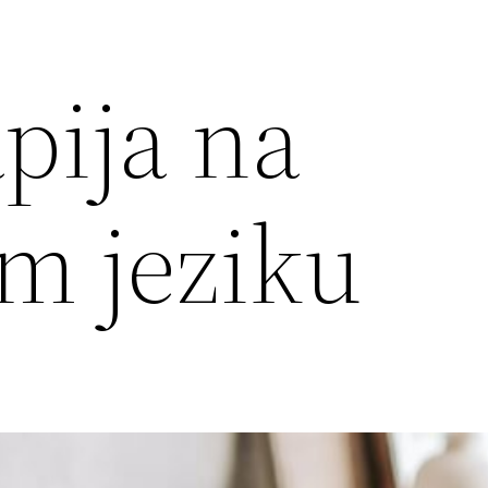
pija na
m jeziku