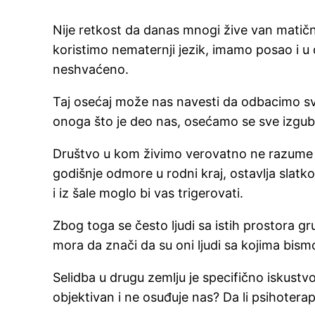
Nije retkost da danas mnogi žive van matične
koristimo nematernji jezik, imamo posao i u 
neshvaćeno.
Taj osećaj može nas navesti da odbacimo sve
onoga što je deo nas, osećamo se sve izgubl
Društvo u kom živimo verovatno ne razume na
godišnje odmore u rodni kraj, ostavlja slatko
i iz šale moglo bi vas trigerovati.
Zbog toga se često ljudi sa istih prostora gru
mora da znači da su oni ljudi sa kojima bism
Selidba u drugu zemlju je specifično iskustv
objektivan i ne osuđuje nas? Da li psihoter