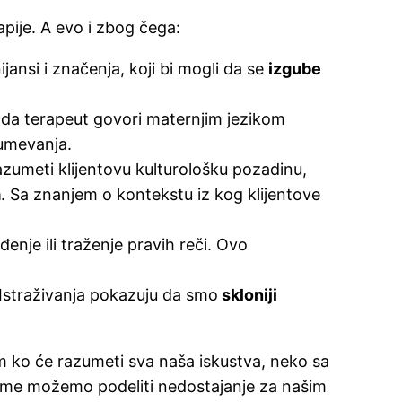
apije. A evo i zbog čega:
ansi i značenja, koji bi mogli da se
izgube
Kada terapeut govori maternjim jezikom
zumevanja.
razumeti klijentovu kulturološku pozadinu,
a
. Sa znanjem o kontekstu iz kog klijentove
đenje ili traženje pravih reči. Ovo
straživanja pokazuju da smo
skloniji
 ko će razumeti sva naša iskustva, neko sa
kime možemo podeliti nedostajanje za našim