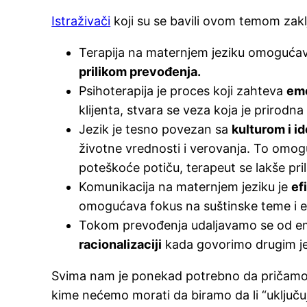
Istraživači
koji su se bavili ovom temom zaklj
Terapija na maternjem jeziku omogućava 
prilikom prevođenja.
Psihoterapija je proces koji zahteva
em
klijenta, stvara se veza koja je prirodn
Jezik je tesno povezan sa
kulturom i i
životne vrednosti i verovanja. To omo
poteškoće potiču, terapeut se lakše pri
Komunikacija na maternjem jeziku je
ef
omogućava fokus na suštinske teme i ef
Tokom prevođenja udaljavamo se od em
racionalizaciji
kada govorimo drugim j
Svima nam je ponekad potrebno da pričamo s
kime nećemo morati da biramo da li “uključ