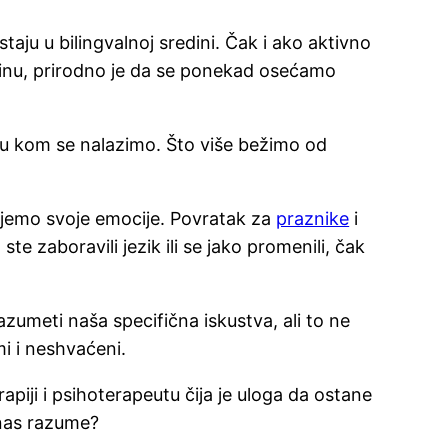
aju u bilingvalnoj sredini. Čak i ako aktivno
edinu, prirodno je da se ponekad osećamo
 u kom se nalazimo. Što više bežimo od
ujemo svoje emocije. Povratak za
praznike
i
e zaboravili jezik ili se jako promenili, čak
razumeti naša specifična iskustva, ali to ne
mi i neshvaćeni.
piji i psihoterapeutu čija je uloga da ostane
 nas razume?