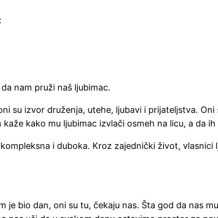
:
e da nam pruži naš ljubimac.
ni su izvor druženja, utehe, ljubavi i prijateljstva. O
aže kako mu ljubimac izvlači osmeh na licu, a da ih
kompleksna i duboka. Kroz zajednički život, vlasnici l
je bio dan, oni su tu, čekaju nas. Šta god da nas mu