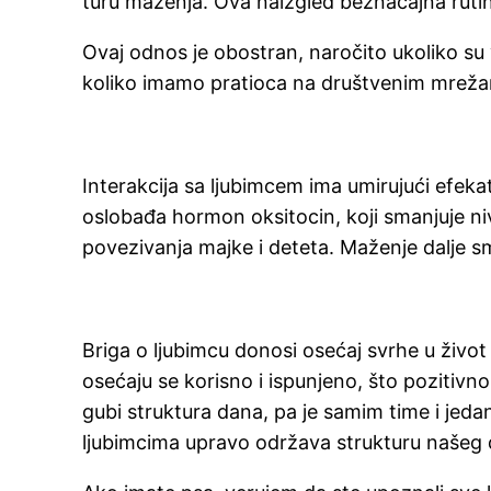
turu maženja. Ova naizgled beznačajna ruti
Ovaj odnos je obostran, naročito ukoliko su v
koliko imamo pratioca na društvenim mrežam
Interakcija sa ljubimcem ima umirujući efek
oslobađa hormon oksitocin, koji smanjuje niv
povezivanja majke i deteta. Maženje dalje sm
Briga o ljubimcu donosi osećaj svrhe u život 
osećaju se korisno i ispunjeno, što pozitiv
gubi struktura dana, pa je samim time i je
ljubimcima upravo održava strukturu našeg 