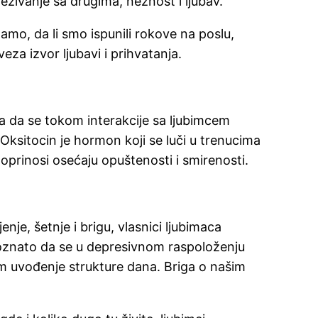
zivanje sa drugima, nežnost i ljubav.
damo, da li smo ispunili rokove na poslu,
a izvor ljubavi i prihvatanja.
 da se tokom interakcije sa ljubimcem
Oksitocin je hormon koji se luči u trenucima
oprinosi osećaju opuštenosti i smirenosti.
nje, šetnje i brigu, vlasnici ljubimaca
 poznato da se u depresivnom raspoloženju
m uvođenje strukture dana. Briga o našim