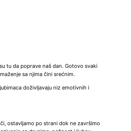
ni su tu da poprave naš dan. Gotovo svaki
 maženje sa njima čini srećnim.
jubimaca doživljavaju niz emotivnih i
či, ostavljamo po strani dok ne završimo