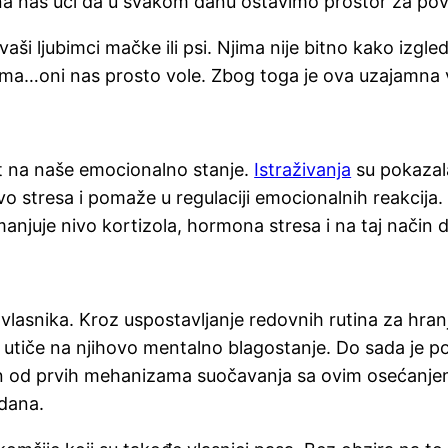
na nas uči da u svakom danu ostavimo prostor za pove
aši ljubimci mačke ili psi. Njima nije bitno kako izgle
a…oni nas prosto vole. Zbog toga je ova uzajamna vez
at na naše emocionalno stanje.
Istraživanja
su pokazala
o stresa i pomaže u regulaciji emocionalnih reakcija. 
anjuje nivo kortizola, hormona stresa i na taj način d
vlasnika. Kroz uspostavljanje redovnih rutina za hranje
no utiče na njihovo mentalno blagostanje. Do sada je
dan od prvih mehanizama suočavanja sa ovim osećanje
dana.