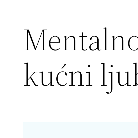
Mentalno 
kućni lj