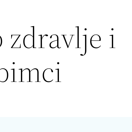
zdravlje i
ubimci