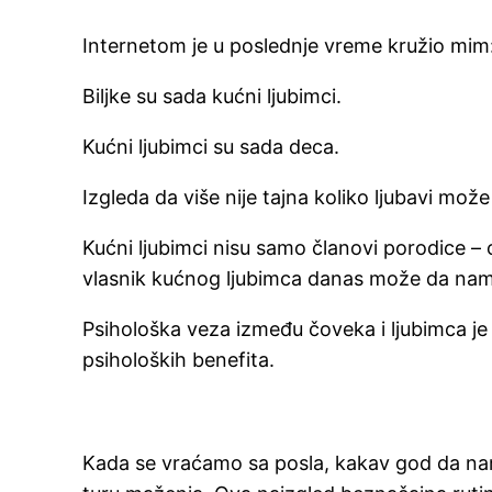
Internetom je u poslednje vreme kružio mim
Biljke su sada kućni ljubimci.
Kućni ljubimci su sada deca.
Izgleda da više nije tajna koliko ljubavi mož
Kućni ljubimci nisu samo članovi porodice – o
vlasnik kućnog ljubimca danas može da nam k
Psihološka veza između čoveka i ljubimca je 
psiholoških benefita.
Kada se vraćamo sa posla, kakav god da nam 