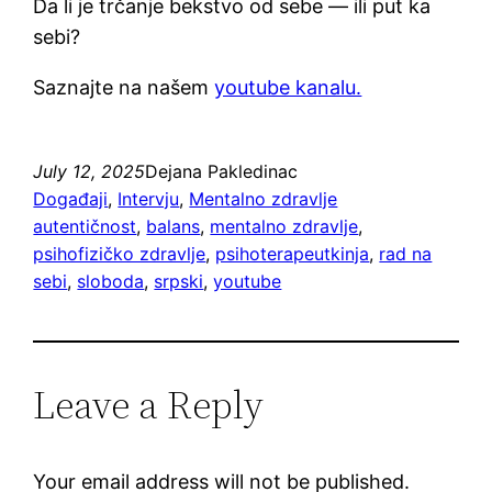
Da li je trčanje bekstvo od sebe — ili put ka
sebi?
Saznajte na našem
youtube kanalu.
July 12, 2025
Dejana Pakledinac
Događaji
, 
Intervju
, 
Mentalno zdravlje
autentičnost
, 
balans
, 
mentalno zdravlje
, 
psihofizičko zdravlje
, 
psihoterapeutkinja
, 
rad na
sebi
, 
sloboda
, 
srpski
, 
youtube
Leave a Reply
Your email address will not be published.