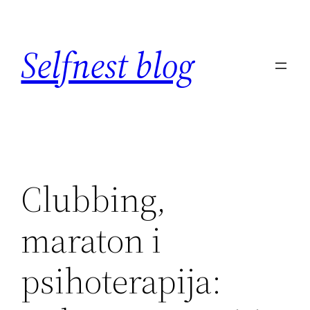
Skip
to
Selfnest blog
content
Clubbing,
maraton i
psihoterapija: